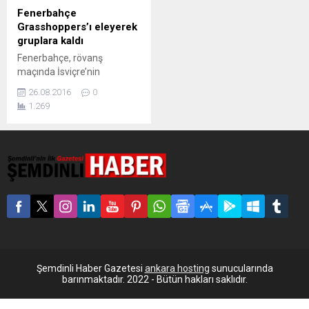
Fenerbahçe
Grasshoppers’ı eleyerek
gruplara kaldı
Fenerbahçe, rövanş
maçında İsviçre’nin
Grasshoppers takımı 2-0
26.08.2016
0
yenerek gruplara kalmayı
1.269
başardı. Fenerbahçe, UEFA
Avrupa Ligi play-off eleme
turunda, 3-0 kazandığı
maçın rövanşında
deplasmanda İsviçre
temsilcisi Grasshopperss’ı 2-
0 yenerek gruplarda
mücadele etmeye hak
kazandı. Fenerbahçe’nin
gollerini 77. dakikada
Fernandao ve 84. dakikada
Stoch kaydetti.
Şemdinli Haber Gazetesi
ankara hosting
sunucularında
barınmaktadır. 2022 - Bütün hakları saklıdır.