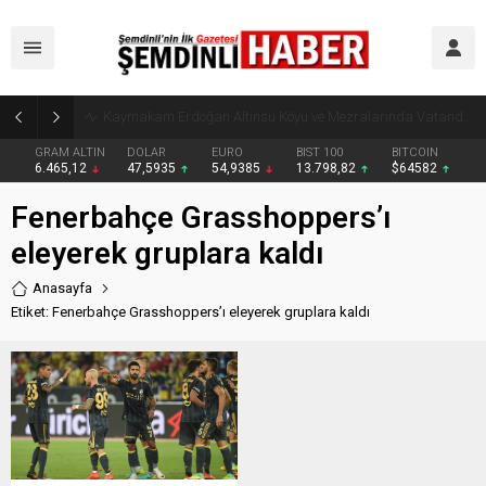
Kaymakam Erdoğan Altınsu Köyü ve Mezralarında Vatandaşlarla Buluştu
GRAM ALTIN
DOLAR
EURO
BIST 100
BITCOIN
6.465,12
47,5935
54,9385
13.798,82
$64582
Fenerbahçe Grasshoppers’ı
eleyerek gruplara kaldı
Anasayfa
Etiket: Fenerbahçe Grasshoppers’ı eleyerek gruplara kaldı