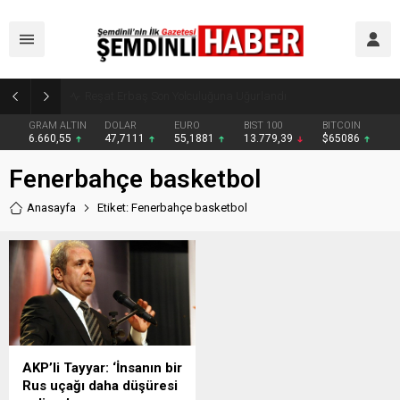
Reşat Erbaş Son Yolculuğuna Uğurlandı
GRAM ALTIN
DOLAR
EURO
BIST 100
BITCOIN
6.660,55
47,7111
55,1881
13.779,39
$65086
Fenerbahçe basketbol
Anasayfa
Etiket: Fenerbahçe basketbol
AKP’li Tayyar: ‘İnsanın bir
Rus uçağı daha düşüresi