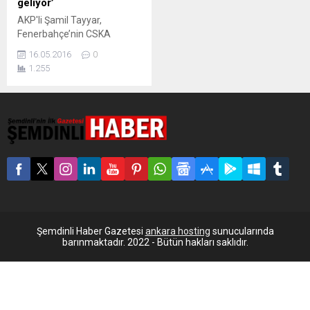
geliyor’
AKP'li Şamil Tayyar,
Fenerbahçe’nin CSKA
Moskova’ya yenilmesinin
16.05.2016
0
ardından “İnsanın bir Rus
1.255
uçağı daha düşüresi geliyor”
dedi. THY Euroleague
Finali’nde CSKA Moskova’yla
karşı karşıya gelen
Fenerbahçe’nin yenilerek
Avrupa şampiyonluğunu
kaçırması sonrası, AKP
milletvekili Şamil Tayyar,
“İnsanın bir Rus uçağı daha
düşüresi geliyor!” dedi. Dün
akşam oynanan ve
Fenerbahçe’nin 101-96
Şemdinli Haber Gazetesi
ankara hosting
sunucularında
mağlup olması...
barınmaktadır. 2022 - Bütün hakları saklıdır.