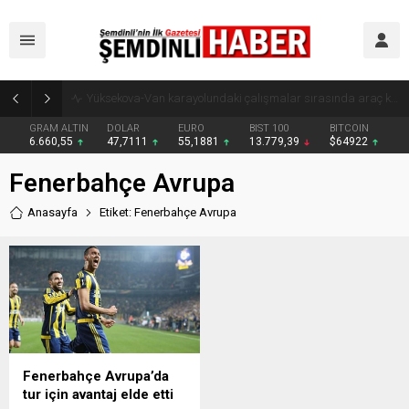
Yüksekovalı vatandaşın pratik zekası: Motosikletin arkasına el arabası bağlayarak üzerinde ot taşıdı
GRAM ALTIN
DOLAR
EURO
BIST 100
BITCOIN
6.660,55
47,7111
55,1881
13.779,39
$64922
Fenerbahçe Avrupa
Anasayfa
Etiket: Fenerbahçe Avrupa
Fenerbahçe Avrupa’da
tur için avantaj elde etti