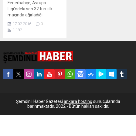
Fenerbahçe, Avrupa
Ligi’ndeki son 32 turu ilk
maçında ağırladığı
Lokomotiv Moskova’yı
17.02.2016
0
sahasında 2-0 yendi. UEFA
1.182
Avrupa Ligi son 32 turu ilk
maçında Lokomotiv
Moskova’yı sahasında
ağırlayan Fenerbahçe,
rakibini 2-0 mağlup etti.
Sarı-lacivertlilere galibiyeti
Josef de Souza’nın her iki
devrede attığı goller getirdi.
Fenerbahçe bu skorla
rövanş için avantaj elde
etti....
Şemdinli Haber Gazetesi
ankara hosting
sunucularında
barınmaktadır. 2022 - Bütün hakları saklıdır.