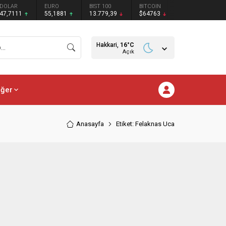
DOLAR
EURO
BIST 100
BITCOIN
47,7111
55,1881
13.779,39
$64763
Hakkari,
16
°C
Açık
iğer
Anasayfa
Etiket: Felaknas Uca