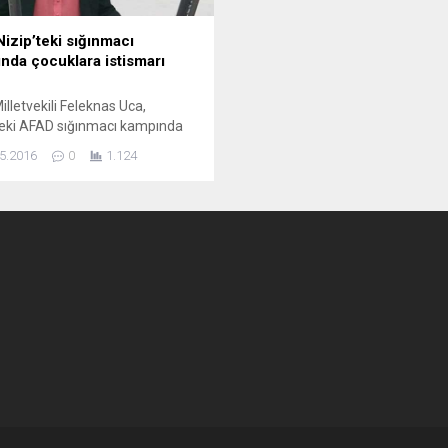
Nizip’teki sığınmacı
nda çocuklara istismarı
lletvekili Feleknas Uca,
teki AFAD sığınmacı kampında
n çocuk cinsel istismarını
5.2016
0
1.124
kan Ahmet Davutoğlu’na
 Antep’teki Nizip Mülteci
nda 30 erkek çocuğuna cinsel
arın ortaya çıkması, Meclis’in
ine taşındı. Halkların
atik Partisi (HDP) Diyarbakır
vekili Feleknas Uca, Başbakan
 Davutoğlu’nun yanıtlaması
yle soru önergesi verdi.
teki kampta, 23 Nisan Çocuk...