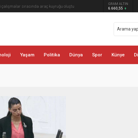
 zekası: Motosikletin arkasına el arabası
GRAM ALTIN
6.660,55
oloji
Yaşam
Politika
Dünya
Spor
Künye
D