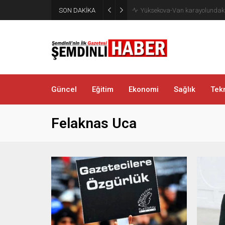
Yüksekovalı vatandaşın pratik
SON DAKİKA
bağlayarak üzerinde ot taşıdı
Güncel
Eğitim
Ekonomi
Sağlık
Tekn
Felaknas Uca