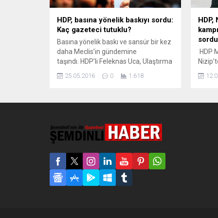
HDP, basına yönelik baskıyı sordu:
HDP, 
Kaç gazeteci tutuklu?
kampı
sordu
Basına yönelik baskı ve sansür bir kez
daha Meclis’in gündemine
HDP Mi
taşındı. HDP’li Feleknas Uca, Ulaştırma
Nizip’
Denizcilik ve Haberleşme Bakanı
yaşana
25.05.2016
0
1.618
12.0
Ahmet Arslan’a tutuklu gazetecileri,
Başba
iptal edilen basın kartlarını, DİHA’ya
sordu.
yönelik baskıları sordu. Halkların
Kampı’
Demokratik Partisi (HDP) Diyarbakır
istism
Milletvekili Feleknas Uca, basına
gündem
yönelik sansür ve baskıları Ulaştırma
Demokr
Denizcilik ve Haberleşme Bakanı
Millet
Ahmet Arslan’a...
Ahmet
istemi
Nizip’