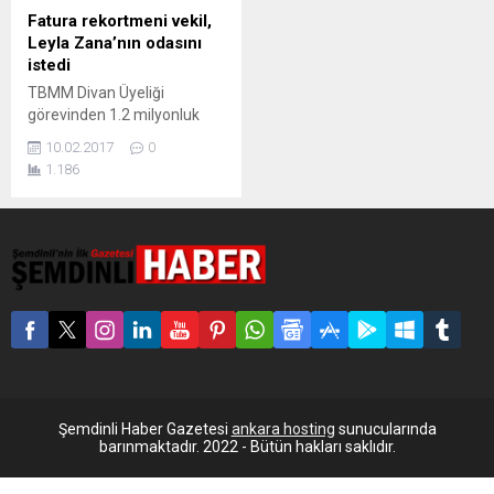
Fatura rekortmeni vekil,
Leyla Zana’nın odasını
istedi
TBMM Divan Üyeliği
görevinden 1.2 milyonluk
haberleşme faturası
10.02.2017
0
nedeniyle istifa etmek
1.186
zorunda kalan CHP'li Elif
Doğan Türkmen 'boş'
görünen Leyla Zana'nın
odasını istedi. TBMM
Başkanlığı talebi kabul
etmedi. TBMM Başkanlık
Divanı Üyeliği görevinden, 13
ayda 1.2 milyon TL’yi bulan
haberleşme faturası
nedeniyle istifa etmek
zorunda kalan CHP Adana
Milletvekili Elif...
Şemdinli Haber Gazetesi
ankara hosting
sunucularında
barınmaktadır. 2022 - Bütün hakları saklıdır.