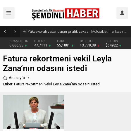
Yüksekovalı vatandaşın pratik zekası: Motosikletin arkasına el arabası bağlayarak üzerinde ot taşıdı
GRAM ALTIN
DOLAR
EURO
BIST 100
BITCOIN
6.660,55
47,7111
55,1881
13.779,39
$64922
Fatura rekortmeni vekil Leyla
Zana’nın odasını istedi
Anasayfa
Etiket: Fatura rekortmeni vekil Leyla Zana’nın odasını istedi