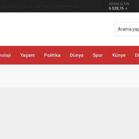
GRAM ALTIN
öyü ve Mezralarında Vatandaşlarla Buluştu
6.528,76
oloji
Yaşam
Politika
Dünya
Spor
Künye
D