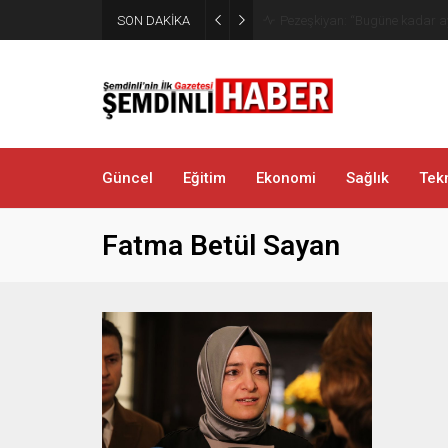
SON DAKİKA
Kaymakam Erdoğan Altınsu K
Güncel
Eğitim
Ekonomi
Sağlık
Tekn
Fatma Betül Sayan