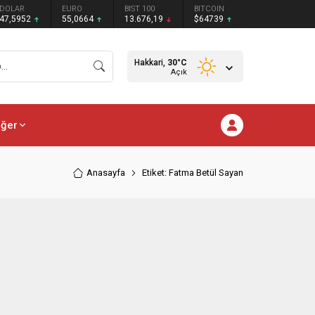
DOLAR
EURO
BIST 100
BITCOIN
47,5952
55,0664
13.676,19
$64739
Hakkari,
30
°C
Açık
iğer
Anasayfa
Etiket: Fatma Betül Sayan