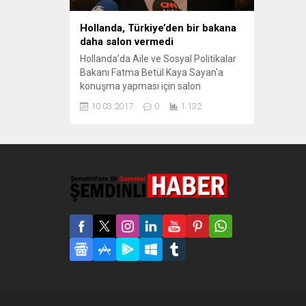
Hollanda, Türkiye’den bir bakana
daha salon vermedi
Hollanda’da Aile ve Sosyal Politikalar
Bakanı Fatma Betül Kaya Sayan'a
konuşma yapması için salon
verilmedi. Aile ve Sosyal Politikalar
10.03.2017
0
1.132
Bakanı Fatma Betül Kaya Sayan'ın
cuma günü öğleden sonra
Hollanda’nın Hengelo kentinde AKP
taraftarları ile bir araya geleceği
salonun, “başka bir gerekçe” ile
kiralandığı ortaya çıktı. AKP Yurtdışı
Seçim Koordinasyon Merkezi,...