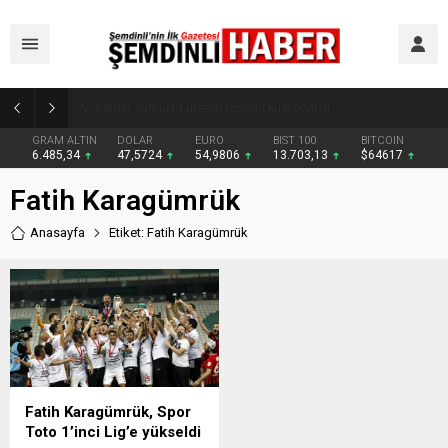
Yüksekova’da uçurumdan düşen sigortalı buzağı için seferber oldular
GRAM ALTIN
DOLAR
EURO
BIST 100
BITCOIN
6.485,34
47,5724
54,9806
13.703,13
$64617
Fatih Karagümrük
Anasayfa
Etiket: Fatih Karagümrük
Fatih Karagümrük, Spor
Toto 1’inci Lig’e yükseldi