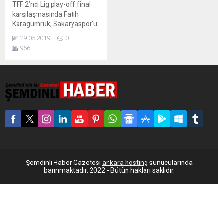
TFF 2’nci Lig play-off final
karşılaşmasında Fatih
Karagümrük, Sakaryaspor’u
Selçuk Alibaz ve Ahmet
29.05.2019
0
Aras’ın golleriyle 2-0
966
yenerek Spor Toto 1’inci
Lig’e yükseldi. 16’ncı
dakikada Sakaryaspor gole
yaklaştı. Ferit’in sağ
kanattan arka direğe doğru
gönderdiği orta sonrası topa
iyi yükselen Oğuz kafa
vuruşunu yaptı, meşin
yuvarlak direğin hemen
yanından dışarı çıktı....
Şemdinli Haber Gazetesi
ankara hosting
sunucularında
barınmaktadır. 2022 - Bütün hakları saklıdır.