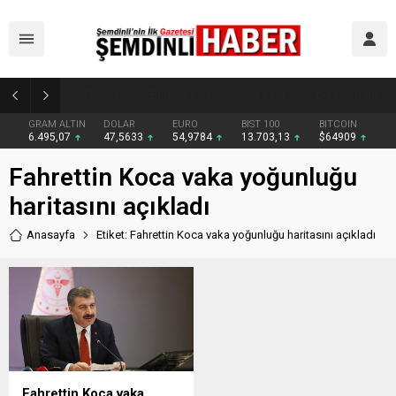
Kaymakam Erdoğan Altınsu Köyü ve Mezralarında Vatandaşlarla Buluştu
GRAM ALTIN
DOLAR
EURO
BIST 100
BITCOIN
6.495,07
47,5633
54,9784
13.703,13
$64909
Fahrettin Koca vaka yoğunluğu
haritasını açıkladı
Anasayfa
Etiket: Fahrettin Koca vaka yoğunluğu haritasını açıkladı
Fahrettin Koca vaka