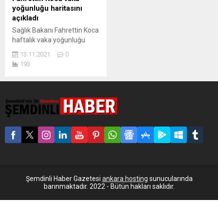
yoğunluğu haritasını
açıkladı
Sağlık Bakanı Fahrettin Koca
haftalık vaka yoğunluğu
haritasını paylaştı. 100 bin
13.11.2021
0
kişide görülen vaka oranı
193
İstanbul’da 307,40,
Ankara’da 287,04 ve
İzmir’de 69,61 oldu. Sağlık
Bakanı Fahrettin Koca, 30
Kasım-5 Ekim haftasında
illere göre korona virüsü
(Covid-19) vaka oranlarını
açıkladı. Koca’nın Twitter
hesabından paylaştığı
haritaya göre, 100 bin kişide
görülen vaka...
Şemdinli Haber Gazetesi
ankara hosting
sunucularında
barınmaktadır. 2022 - Bütün hakları saklıdır.