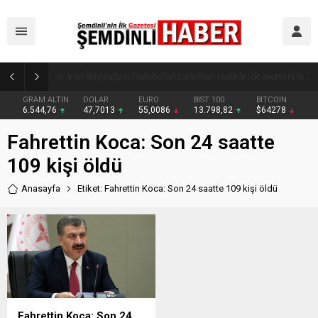
Yüksekova’da zehir tacirlerine darbe: Kıyafetlere emdirilmiş 13 kilo metamfetamin ele geçirildi
GRAM ALTIN
DOLAR
EURO
BIST 100
BITCOIN
6.544,76
47,7013
55,0086
13.798,82
$64278
Fahrettin Koca: Son 24 saatte
109 kişi öldü
Anasayfa
Etiket: Fahrettin Koca: Son 24 saatte 109 kişi öldü
Fahrettin Koca: Son 24