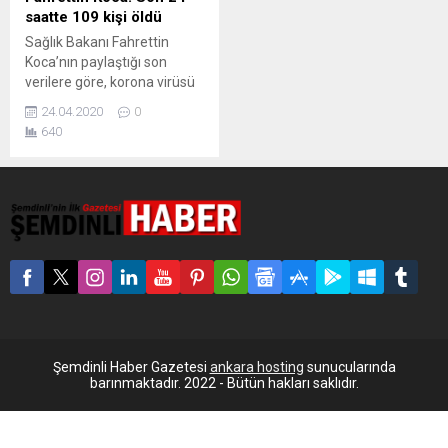
saatte 109 kişi öldü
Sağlık Bakanı Fahrettin
Koca’nın paylaştığı son
verilere göre, korona virüsü
nedeniyle son 24 saatte 109
24.04.2020
0
kişinin daha ölmesiyle
640
toplam can kaybı 2.600 oldu.
Ülkedeki toplam vaka sayısı
ise 105 bine dayandı. Sağlık
Bakanı Fahrettin Koca,
korona virüsü salgınına
ilişkin son verileri sosyal
medya hesabından açıkladı.
Buna göre, son 24 saatte...
Şemdinli Haber Gazetesi
ankara hosting
sunucularında
barınmaktadır. 2022 - Bütün hakları saklıdır.