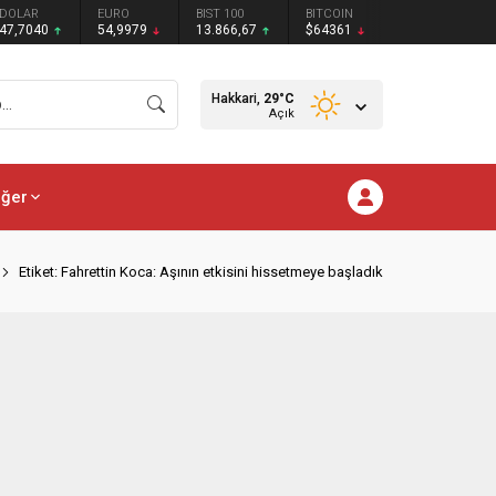
DOLAR
EURO
BIST 100
BITCOIN
47,7040
54,9979
13.866,67
$64361
Hakkari,
29
°C
Açık
iğer
Etiket: Fahrettin Koca: Aşının etkisini hissetmeye başladık