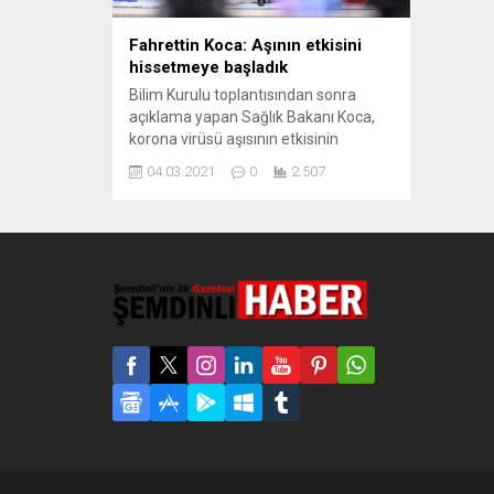
Fahrettin Koca: Aşının etkisini
hissetmeye başladık
Bilim Kurulu toplantısından sonra
açıklama yapan Sağlık Bakanı Koca,
korona virüsü aşısının etkisinin
görüldüğünü söyledi. Koca, “Aşının
04.03.2021
0
2.507
etkililiği yüzde 83,5 olarak
hesaplanmıştır. Hastanede yatışı
engelleme oranı ise yüzde 100 olarak
bulunmuştur. Aşının etkisini
hissetmeye başladık” ifadelerini
kullandı. Sağlık Bakanı Fahrettin Koca,
Koronavirüs Bilim Kurulu toplantısının
ardından yazılı açıklama yaptı.
Korona...