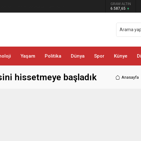
 darbe: Kıyafetlere emdirilmiş 13 kilo
GRAM ALTIN
6.587,65
oloji
Yaşam
Politika
Dünya
Spor
Künye
D
sini hissetmeye başladık
Anasayfa