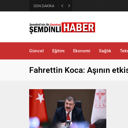
Yüksekova’da zehir tacirlerine
SON DAKİKA
metamfetamin ele geçirildi
Güncel
Eğitim
Ekonomi
Sağlık
Tekn
Fahrettin Koca: Aşının etki