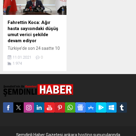
Fahrettin Koca: Ağır
hasta sayısındaki düşüş
umut verici şekilde
devam ediyor
Türkiye’de son 24 saatte 10
bin 220 kişinin Covid-19 testi
11.01.2021
0
pozitif çıktı, 174 kişi vefat
1.974
etti. Toplam can kaybı 22 bin
981’e ulaştı. Sağlık Bakanı
Fahrettin Koca “Bugün tespit
edilen 1.003 yeni hastamız
var. Ağır hasta sayısındaki
düşüş umut verici şekilde
devam ediyor” dedi.
Türkiye’de korona virüsü
salgınına ilişkin günlük...
Şemdinli Haber Gazetesi
ankara hosting
sunucularında