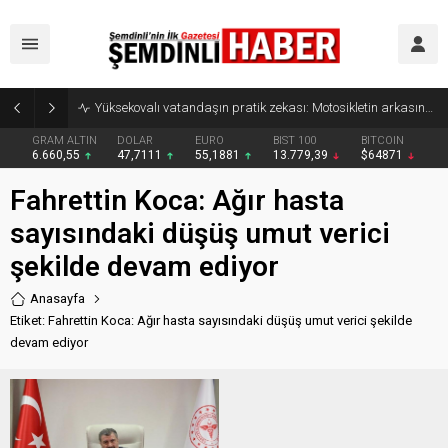
Yüksekovalı vatandaşın pratik zekası: Motosikletin arkasına el arabası bağlayarak üzerinde ot taşıdı
GRAM ALTIN
DOLAR
EURO
BIST 100
BITCOIN
6.660,55
47,7111
55,1881
13.779,39
$64871
Fahrettin Koca: Ağır hasta
sayısındaki düşüş umut verici
şekilde devam ediyor
Anasayfa
Etiket: Fahrettin Koca: Ağır hasta sayısındaki düşüş umut verici şekilde
devam ediyor