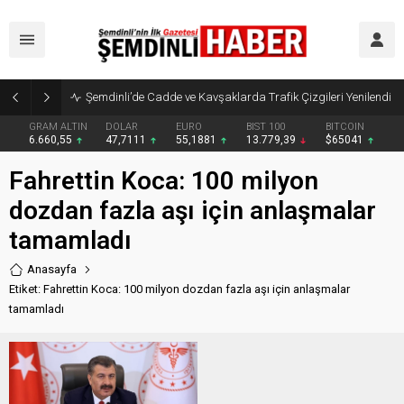
Şemdinli’de Cadde ve Kavşaklarda Trafik Çizgileri Yenilendi
GRAM ALTIN
DOLAR
EURO
BIST 100
BITCOIN
6.660,55
47,7111
55,1881
13.779,39
$65041
Fahrettin Koca: 100 milyon
dozdan fazla aşı için anlaşmalar
tamamladı
Anasayfa
Etiket: Fahrettin Koca: 100 milyon dozdan fazla aşı için anlaşmalar
tamamladı