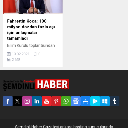
Fahrettin Koca: 100
milyon dozdan fazla aşı
için anlaşmalar
tamamladı
Bilim Kurulu toplantısından
sonra açıklama yapan Sağlık
10.02.2021
0
Bakanı Koca, “Ülkemiz
2.653
yaklaşık 15 milyon doz aşıyı
temin etti ve toplamda 100
milyon dozdan fazla aşı için
anlaşmalarını tamamladı”
dedi. Sağlık Bakanı Fahrettin
Koca, Koronavirüs Bilim
Kurulu toplantısının
açıklama yaptı. Korona
virüsü (Covid-19) aşı
programı hakkında bilgi
veren Koca, “Sizlere
öngörülebilir bir...
Şemdinli Haber Gazetesi
ankara hosting
sunucularında