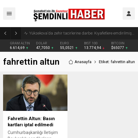
Yüksekova’da zehir tacirlerine darbe: Kıyafetlere emdirilmiş 13 kilo metamfetamin ele geçirildi
GRAM ALTIN
DOLAR
EURO
BIST 100
BITCOIN
6.614,69
47,7050
55,0521
13.774,94
$65077
fahrettin altun
Anasayfa
Etiket: fahrettin altun
Fahrettin Altun: Basın
kartları iptal edilmedi
Cumhurbaşkanlığı İletişim