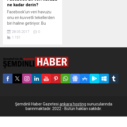
ne kadar derin?
Facebook'un veri havuzu
onu en kuvvetli tekellerden
biri haline getiriyor. Bu
verilerin nasıl kullanıldığı ise
28.05.2017
0
meçhul. Facebook, 2 milyar
1.151
kullanıcısıyla 300 petabaytlık
bir veri havuzuna sahip
sahip. Bu durum,
Facebook’u dünyanın en
nüfuzlu şirketlerinden biri
yapıyor. ShareLab projesi
Facebook’un verilerini analiz
ederek şirket içindeki sosyal
yapıyı ve güç ilişkilerini
çıkartmaya çalıştı. Birkaç...
Şemdinli Haber Gazetesi
ankara hosting
sunucularında
barınmaktadır. 2022 - Bütün hakları saklıdır.