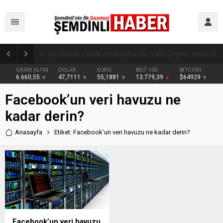
Şemdinli’de Cadde ve Kavşaklarda Trafik Çizgileri Yenilendi
GRAM ALTIN
DOLAR
EURO
BIST 100
BITCOIN
6.660,55
47,7111
55,1881
13.779,39
$64929
Facebook’un veri havuzu ne
kadar derin?
Anasayfa
Etiket: Facebook’un veri havuzu ne kadar derin?
Facebook’un veri havuzu