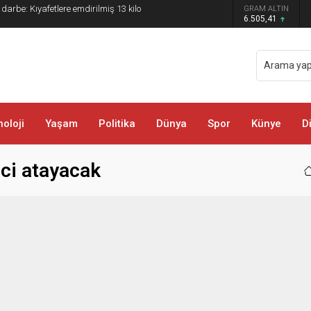
 darbe: Kıyafetlere emdirilmiş 13 kilo
GRAM ALTIN
6.505,41
oloji
Yaşam
Politika
Dünya
Spor
Künye
D
ci atayacak