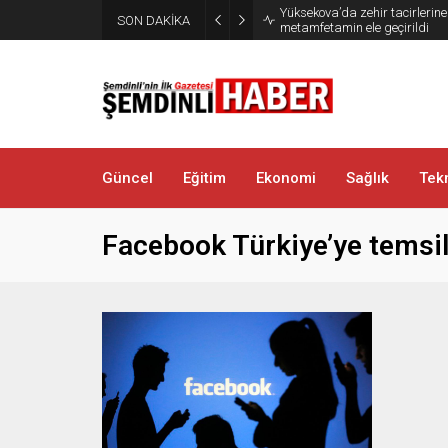
Yüksekova’da zehir tacirlerine
SON DAKİKA
metamfetamin ele geçirildi
Güncel
Eğitim
Ekonomi
Sağlık
Tekn
Facebook Türkiye’ye temsil