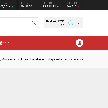
DOLAR
EURO
BIST 100
BITCOIN
47,7014
54,9990
13.798,82
$64217
Hakkari,
17
°C
Açık
iğer
Anasayfa
Etiket: Facebook Türkiye’ye temsilci atayacak