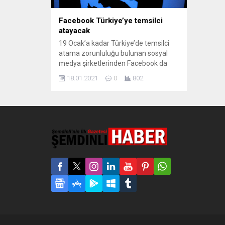
Facebook Türkiye’ye temsilci
atayacak
19 Ocak’a kadar Türkiye’de temsilci
atama zorunluluğu bulunan sosyal
medya şirketlerinden Facebook da
kararını açıkladı. “Türkiye’de yaşayan
18.01.2021
0
802
insanların ifade özgürlüğünün ve
diğer insan haklarının korunmasına
dair bağlılığımız değişmeyecek” diyen
Facebook Türkiye’ye temsilci
atayacağını duyurdu. Facebook,
sosyal ağ sağlayıcılarına temsilcilik
açma zorunluluğu getiren ‘Sosyal
Medya Yasası’na göre Türkiye’ye
temsilci atama kararı...