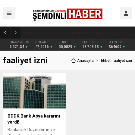
Kaymakam Erdoğan Altınsu Köyü ve Mezralarında Vatandaşlarla Buluştu
GRAM ALTIN
DOLAR
EURO
BIST 100
BITCOIN
6.521,34
47,5916
55,0829
13.703,13
$64609
faaliyet izni
Anasayfa
Etiket: faaliyet izni
BDDK Bank Asya kararını
verdi!
Bankacılık Düzenleme ve