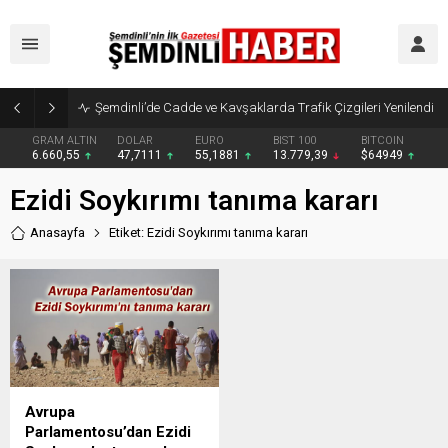
Şemdinli’de Cadde ve Kavşaklarda Trafik Çizgileri Yenilendi
GRAM ALTIN
DOLAR
EURO
BIST 100
BITCOIN
6.660,55
47,7111
55,1881
13.779,39
$64949
Ezidi Soykırımı tanıma kararı
Anasayfa
Etiket: Ezidi Soykırımı tanıma kararı
Avrupa
Parlamentosu’dan Ezidi