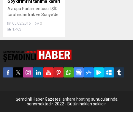
Soykırımı’nı tanıma kararı
Avrupa Parlamentosu, IŞİD
tarafından Irak ve Suriye’de
Hıristiyanlar, Ezidiler ve diğer
05.02.2016
0
dini ve etnik azınlıklara karşı
1.463
bir soykırım yapıldığını kabul
etti. Avrupa Parlamentosu
(AP), IŞİD tarafından Irak ve
Suriye’de Hıristiyanlar,
Ezidiler ve diğer dini ve etnik
azınlıklara karşı bir soykırım
yapıldığını kabul etti.
Strasbourg’daki parlamento
kararında, Irak ve Suriye’de
Hıristiyanlar, Ezidiler ve
diğer...
Şemdinli Haber Gazetesi
ankara hosting
sunucularında
barınmaktadır. 2022 - Bütün hakları saklıdır.