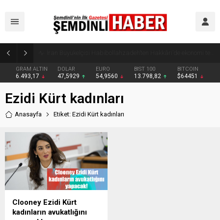
Yüksekova’da zehir tacirlerine darbe: Kıyafetlere emdirilmiş 13 kilo metamfetamin ele geçirildi
GRAM ALTIN
DOLAR
EURO
BIST 100
BITCOIN
6.493,17
47,5929
54,9560
13.798,82
$64451
Ezidi Kürt kadınları
Anasayfa
Etiket: Ezidi Kürt kadınları
Clooney Ezidi Kürt
kadınların avukatlığını