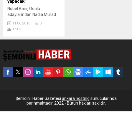
yapacak!
Nobel Barış Ödülü
adaylarından Nadia Murad
da, Clooney tarafından
11.06.2016
0
savunulacak. Lübnan asıllı
1.282
avukat Amal Clooney, IŞİD
tarafından kaçırılan ve esir
alınan Ezidi Kürt kadınlarının
avukatlığını yapacak.
Women in the World’ün
haberine göre, insan hakları
ve uluslararası hukuk
alanında uzman olan
Clooney, Ezidiler’e yönelik
suçların araştırılması için
Uluslararası Ceza
Mahkemesi’ne
Şemdinli Haber Gazetesi
ankara hosting
sunucularında
başvuracak....
barınmaktadır. 2022 - Bütün hakları saklıdır.