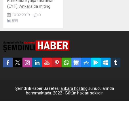
Emeklilikte yaşa takılanlar
(EYT), Ankara'da miting
düzenledi. EYT'liler
10.02.2019
0
'Sandıkta hesap soracağız’
899
diyerek hükümete tepkilerini
dile getirdiler. Emeklilikte
yaşa takılanlar (EYT) ’liler,
Ankara’da düzenledikleri
mitingte bir araya geldi.
Anıtkabir’de bulaşarak saygı
duruşunda bulunan EYT’liler,
saat 13.00’da Ankara Nazım
Hikmet Kültür Merkezi’nde
toplandı. EYT’liler sık sık
“Birleşe birleşe
kazanacağız”, “Vur vur
Şemdinli Haber Gazetesi
ankara hosting
sunucularında
inlesin,...
barınmaktadır. 2022 - Bütün hakları saklıdır.