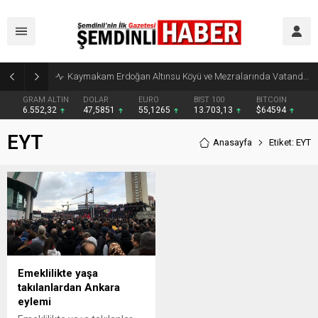
Kaymakam Erdoğan Altınsu Köyü ve Mezralarında Vatandaşlarla Buluştu
GRAM ALTIN
DOLAR
EURO
BIST 100
BITCOIN
6.552,32
47,5851
55,1265
13.703,13
$64594
EYT
Anasayfa
Etiket: EYT
Emeklilikte yaşa
takılanlardan Ankara
eylemi