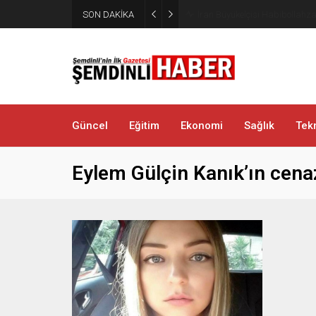
Yüksekova’da zehir tacirlerine
SON DAKİKA
metamfetamin ele geçirildi
Güncel
Eğitim
Ekonomi
Sağlık
Tekn
Eylem Gülçin Kanık’ın cenaz