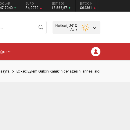
DOLAR
EURO
BIST 100
BITCOIN
47,7040
54,9979
13.866,67
$64361
Hakkari,
29
°C
Açık
iğer
sayfa
Etiket: Eylem Gülçin Kanık’ın cenazesini annesi aldı