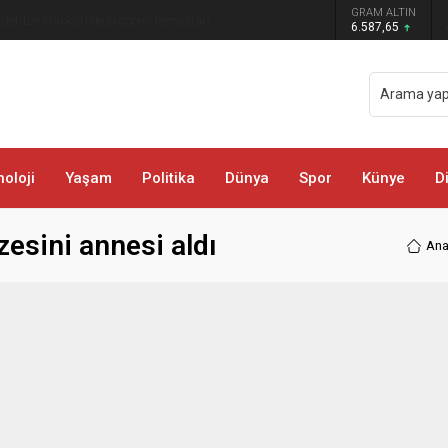
 darbe: Kıyafetlere emdirilmiş 13 kilo
GRAM ALTIN
6.587,65
oloji
Yaşam
Politika
Dünya
Spor
Künye
D
esini annesi aldı
Ana