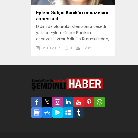
Eylem Gülçin Kanık’ın cenazesini
annesi aldı
Didim'de öldürüldükten sonra cesedi
yakılan Eylem Gülçin Kanık'ın
cenazesi, İzmir Adli Tıp Kurumu'ndan,
annesi Esin Kanık tarafından alındı.
25.10.2017
0
1.286
Kanık, Bursa'da toprağa verilecek.
Aydın’ın Didim İlçesi’nde öldürüldükten
sonra cesedi yakılarak makilik alana
atılan 37 yaşındaki Eylem Gülçin
Kanık’ın cenazesini annesi aldı. Sahip
çıkan olmadığı için 17 gündür Adli
Tıp’ta bekleyen Kanık’ın...