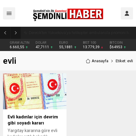
Şemdinli’de Cadde ve Kavşaklarda Trafik Çizgileri Yenilendi
GRAM ALTIN
DOLAR
EURO
BIST 100
BITCOIN
6.660,55
47,7111
55,1881
13.779,39
$64953
evli
Anasayfa
Etiket: evli
Evli kadınlar için devrim
gibi soyadı kararı
Yargıtay kararına göre evli