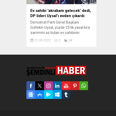
Ev sahibi ‘akrabam gelecek’ dedi,
DP lideri Uysal’ı evden çıkardı
Demokrat Parti Genel Başkanı
Gültekin Uysal, yüzde 25’lik yasal kira
zammını az bulan ev sahibinin
‘akrabalarım gelecek’ demesi üzerine
01.09.2022
0
38
İstanbul’daki evini boşalttı. Kontrolden
çıkan kira zamları, Demokrat Parti
Genel Başkanı Gültekin Uysal’ı da
mağdur etti. Sözcü’den Cem
Yıldırım‘ın haberine göre Uysal’ın
büyük kızı Berrin, geçen yıl İstanbul’da
Anadolu Lisesi’ni kazanınca annesi
Hatice Uysal ile birlikte İstanbul’a...