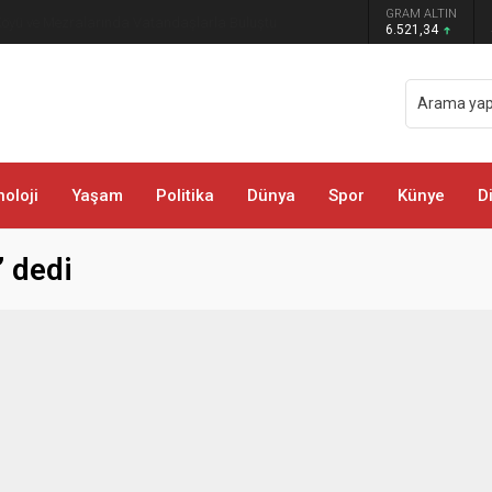
GRAM ALTIN
öyü ve Mezralarında Vatandaşlarla Buluştu
6.521,34
oloji
Yaşam
Politika
Dünya
Spor
Künye
D
’ dedi