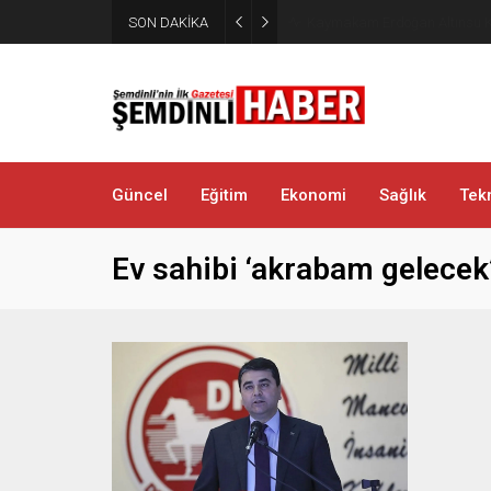
SON DAKİKA
Kaymakam Erdoğan Altınsu K
Güncel
Eğitim
Ekonomi
Sağlık
Tekn
Ev sahibi ‘akrabam gelecek