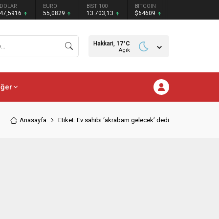
DOLAR
EURO
BIST 100
BITCOIN
47,5916
55,0829
13.703,13
$64609
Hakkari,
17
°C
Açık
iğer
Anasayfa
Etiket: Ev sahibi ‘akrabam gelecek’ dedi