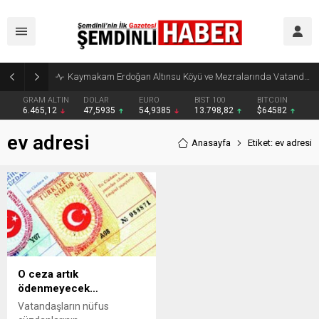
Kaymakam Erdoğan Altınsu Köyü ve Mezralarında Vatandaşlarla Buluştu
GRAM ALTIN
DOLAR
EURO
BIST 100
BITCOIN
6.465,12
47,5935
54,9385
13.798,82
$64582
ev adresi
Anasayfa
Etiket: ev adresi
O ceza artık
ödenmeyecek…
Vatandaşların nüfus