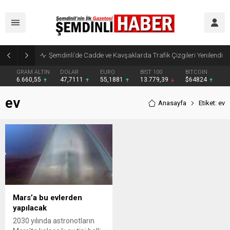
Şemdinli’de Cadde ve Kavşaklarda Trafik Çizgileri Yenilendi
GRAM ALTIN
DOLAR
EURO
BIST 100
BITCOIN
6.660,55
47,7111
55,1881
13.779,39
$64824
ev
Anasayfa
Etiket: ev
Mars’a bu evlerden
yapılacak
2030 yılında astronotların