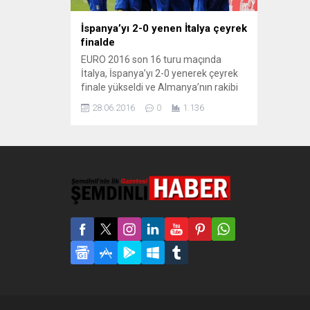
İspanya’yı 2-0 yenen İtalya çeyrek
finalde
EURO 2016 son 16 turu maçında
İtalya, İspanya’yı 2-0 yenerek çeyrek
finale yükseldi ve Almanya’nın rakibi
oldu. 2016 Avrupa Futbol
28.06.2016
0
1.136
Şampiyonası’nın (EURO 2016) son 16
turu maçında İtalya,İspanya’yı 2-0
yenerek çeyrek finale yükseldi.
Türkiyeli hakem Cüneyt Çakır’ın
yönettiği maçta 33. dakikada
Chiellini’nin golüyle İtalya 1-0 öne
geçti. İlk yarıda başka...