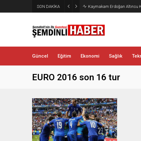
SON DAKİKA
Kaymakam Erdoğan Altınsu K
Güncel
Eğitim
Ekonomi
Sağlık
Tekn
EURO 2016 son 16 tur