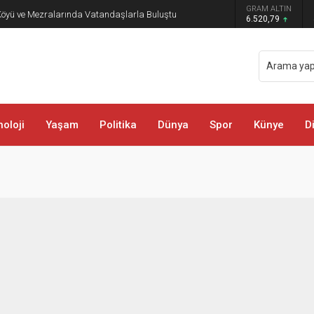
GRAM ALTIN
öyü ve Mezralarında Vatandaşlarla Buluştu
6.520,79
oloji
Yaşam
Politika
Dünya
Spor
Künye
D