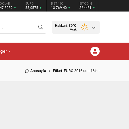
DOLAR
EURO
BIST 100
BITCOIN
47,5952
55,0575
13.769,40
$64451
Hakkari,
30
°C
Açık
iğer
Anasayfa
Etiket: EURO 2016 son 16 tur