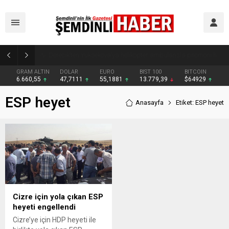
Şemdinli’de Cadde ve Kavşaklarda Trafik Çizgileri Yenilendi
GRAM ALTIN
DOLAR
EURO
BIST 100
BITCOIN
6.660,55
47,7111
55,1881
13.779,39
$64929
ESP heyet
Anasayfa
Etiket: ESP heyet
Cizre için yola çıkan ESP
heyeti engellendi
Cizre’ye için HDP heyeti ile