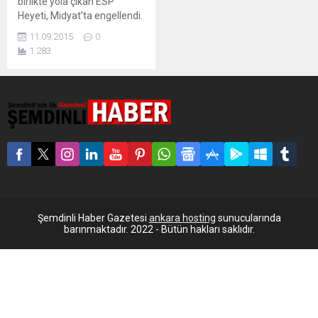
birlikte yola çıkan ESP
Heyeti, Midyat’ta engellendi.
Genel Başkan Sultan
11.09.2015
0
Ulusoy’un da içinde olduğu
1.283
heyetin İdil’e geçişine bile
izin verilmedi. Günlerdir
Cizre’yi abluka altında
tutarak katliam yapan
devlet, abluka alanını
genişleşti. Önceki gün İdil’e
kadar geçişlere izin veren
polis ve asker, dün geceden
itibaren Mardin’in...
Şemdinli Haber Gazetesi
ankara hosting
sunucularında
barınmaktadır. 2022 - Bütün hakları saklıdır.