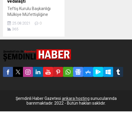
vedalaştı
Teftiş Kurulu Başkanlığı
Mülkiye Müfettişliğine
atanan Hakkari’nin Şemdinli
25.08.2021
0
Kaymakamı Yakup Güven
365
esnafla vedalaştı. Mülki
İdare Amirleri Atama
Kararnamesi ile Teftiş
Kurulu Başkanlığı Mülkiye
Müfettişliğine atanan
Şemdinli Kaymakamı Yakup
Güven, esnafla vedalaştı.
İlçe merkezinde esnaf ve
vatandaşları ziyaret eden
Güven, vedalaşarak helallik
istedi. Vatandaşların her
zaman kendisine sahip
Şemdinli Haber Gazetesi
ankara hosting
sunucularında
çıktığını belirten Güven,...
barınmaktadır. 2022 - Bütün hakları saklıdır.