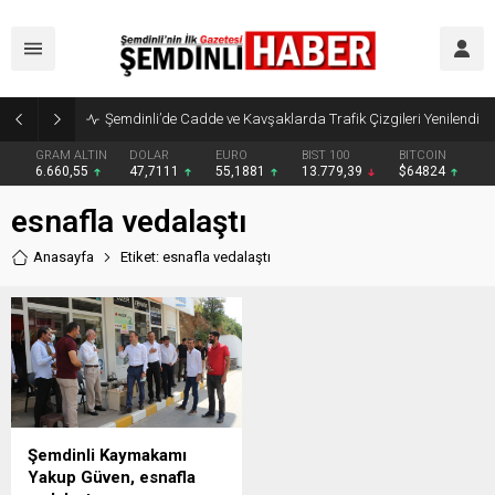
Şemdinli’de Cadde ve Kavşaklarda Trafik Çizgileri Yenilendi
GRAM ALTIN
DOLAR
EURO
BIST 100
BITCOIN
6.660,55
47,7111
55,1881
13.779,39
$64824
esnafla vedalaştı
Anasayfa
Etiket: esnafla vedalaştı
Şemdinli Kaymakamı
Yakup Güven, esnafla