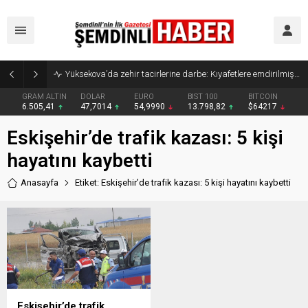
Yüksekova’da zehir tacirlerine darbe: Kıyafetlere emdirilmiş 13 kilo metamfetamin ele geçirildi
GRAM ALTIN
DOLAR
EURO
BIST 100
BITCOIN
6.505,41
47,7014
54,9990
13.798,82
$64217
Eskişehir’de trafik kazası: 5 kişi
hayatını kaybetti
Anasayfa
Etiket: Eskişehir’de trafik kazası: 5 kişi hayatını kaybetti
Eskişehir’de trafik