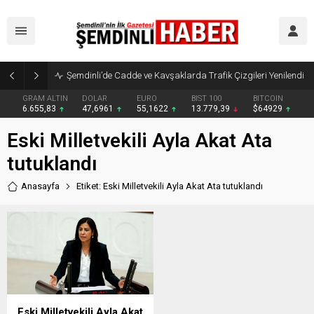
Şemdinli’de Cadde ve Kavşaklarda Trafik Çizgileri Yenilendi
GRAM ALTIN
DOLAR
EURO
BIST 100
BITCOIN
6.655,83
47,6961
55,1622
13.779,39
$64929
Eski Milletvekili Ayla Akat Ata
tutuklandı
Anasayfa
Etiket: Eski Milletvekili Ayla Akat Ata tutuklandı
Eski Milletvekili Ayla Akat