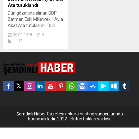
Ata tutuklandı
Dün gözaltına alınan BDP
Batman Eski Milletvekili Ayla
Akat Ata tutuklandı. Dün
sabah saatlerinde evi
20.02.2018
0
basılarak gözaltına alınan
1.117
Tevgera Jinên Azad (TJA)
Aktivisti Ayla Akat Ata
tutuklandı. Hakkında
Ardahan'da açılan bir dava
nedeniyle yakalama kararı
bulunduğu öğrenilen Ata, İl
Emniyet Müdürlüğü TEM
Şube'ye götürülmüştü. Ata,
Diyarbakır Cumhuriyet
Başsavcılığı'nın
soruşturması kapsamında...
Şemdinli Haber Gazetesi
ankara hosting
sunucularında
barınmaktadır. 2022 - Bütün hakları saklıdır.