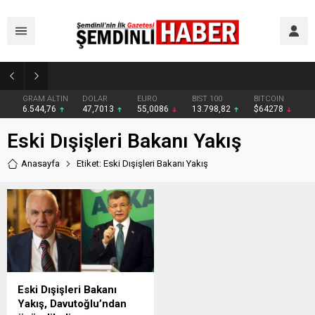
Yüksekova’da zehir tacirlerine darbe: Kıyafetlere emdirilmiş 13 kilo metamfetamin ele geçirildi
GRAM ALTIN
DOLAR
EURO
BIST 100
BITCOIN
6.544,76
47,7013
55,0086
13.798,82
$64278
Eski Dışişleri Bakanı Yakış
Anasayfa
Etiket: Eski Dışişleri Bakanı Yakış
Eski Dışişleri Bakanı
Yakış, Davutoğlu’ndan