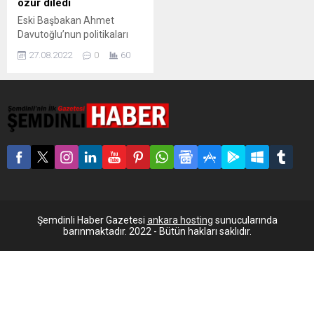
özür diledi
Eski Başbakan Ahmet
Davutoğlu’nun politikaları
nedeniyle Suriye ile ilişkilerin
27.08.2022
0
60
bozulduğunu söyleyen Eski
Dışişleri Bakanı Yaşar Yakış,
Davutoğlu’ndan özür diledi.
AK Parti’nin kurucularından
eski Dışişleri Bakanı Yaşar
Yakış, Türkiye ile Suriye
arasındaki ilişkiyi
değerlendirirken eski
Başbakan Ahmet Davutoğlu
ile ilgili söyledikleri nedeniyle
özür diledi. Muhalif yazarı
Nursun Erel’e
Şemdinli Haber Gazetesi
ankara hosting
sunucularında
değerlendirmelerde bulunan
barınmaktadır. 2022 - Bütün hakları saklıdır.
Yakış, Davutoğlu ile...