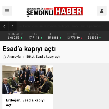
Şemdinli’de Cadde ve Kavşaklarda Trafik Çizgileri Yenilendi
GRAM ALTIN
DOLAR
EURO
BIST 100
BITCOIN
6.660,55
47,7111
55,1881
13.779,39
$64953
Esad’a kapıyı açtı
Anasayfa
Etiket: Esad’a kapıyı açtı
Erdoğan, Esad’a kapıyı
açtı