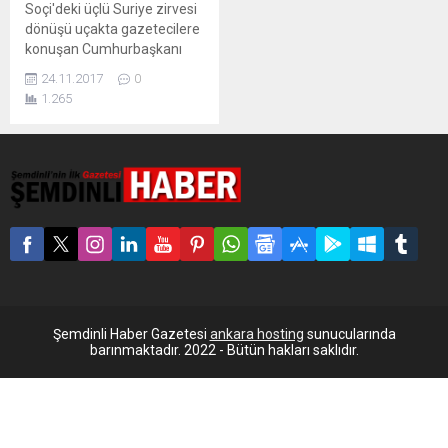
Soçi'deki üçlü Suriye zirvesi
dönüşü uçakta gazetecilere
konuşan Cumhurbaşkanı
Tayyip Erdoğan, "Ankara-
24.11.2017
0
Şam arasında daha yakın bir
1.265
temas, ortak çalışma
ihtimali düşünülebilir mi?"
sorusuna, "Siyasetin kapıları,
son ana kadar her zaman
açıktır" yanıtını verdi.
Putin'in, Esad'ın da PYD'ye
olumsuz baktığını
aktardığını belirten Erdoğan,
"Suriye için yeni anayasa
yazılmasında mutabıkız"
dedi. Erdoğan...
Şemdinli Haber Gazetesi
ankara hosting
sunucularında
barınmaktadır. 2022 - Bütün hakları saklıdır.