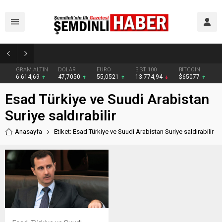
Yüksekova’da zehir tacirlerine darbe: Kıyafetlere emdirilmiş 13 kilo metamfetamin ele geçirildi
GRAM ALTIN
DOLAR
EURO
BIST 100
BITCOIN
6.614,69
47,7050
55,0521
13.774,94
$65077
Esad Türkiye ve Suudi Arabistan
Suriye saldırabilir
Anasayfa
Etiket: Esad Türkiye ve Suudi Arabistan Suriye saldırabilir