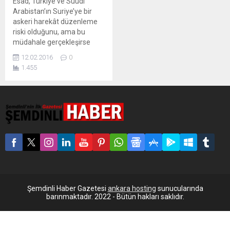
Esad, Türkiye ve Suudi
Arabistan’ın Suriye’ye bir
askeri harekât düzenleme
riski olduğunu, ama bu
müdahale gerçekleşirse
‘kesinlikle karşı
12.02.2016
0
koyacaklarını’ söyledi.
1.455
Suriye Devlet Başkanı Beşar
Esad, Türkiye ve Suudi
Arabistan’ın Suriye’ye askeri
harekât düzenleme riski
olduğunu, ancak Suriye
güçlerinin bu saldırılara
güçlü bir şekilde karşı
koyacağını söyledi. Şam’da
Fransa haber...
Şemdinli Haber Gazetesi
ankara hosting
sunucularında
barınmaktadır. 2022 - Bütün hakları saklıdır.