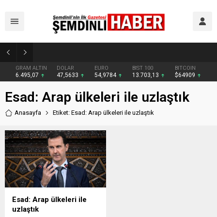
Kaymakam Erdoğan Altınsu Köyü ve Mezralarında Vatandaşlarla Buluştu
GRAM ALTIN
DOLAR
EURO
BIST 100
BITCOIN
6.495,07
47,5633
54,9784
13.703,13
$64909
Esad: Arap ülkeleri ile uzlaştık
Anasayfa
Etiket: Esad: Arap ülkeleri ile uzlaştık
Esad: Arap ülkeleri ile
uzlaştık