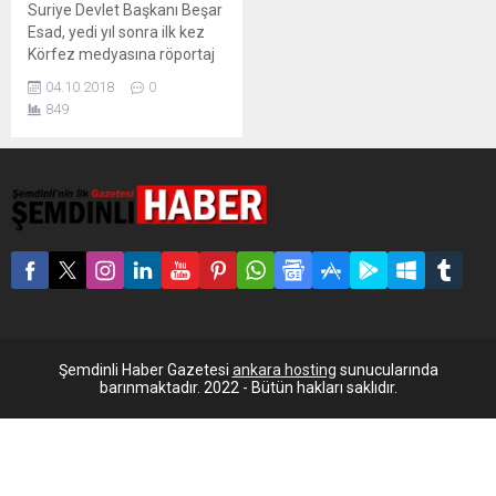
Suriye Devlet Başkanı Beşar
Esad, yedi yıl sonra ilk kez
Körfez medyasına röportaj
verdi. Esad, Arap ülkeleriyle
04.10.2018
0
uzlaşıya vardıklarını açıkladı.
849
Suriye Devlet Başkanı Beşar
Esad, Suriye’deki iç savaş
nedeniyle yedi yıldır
anlaşmazlık halinde
oldukları Arap devletleriyle
‘temel bir anlayışa
vardıklarını’ duyurdu. Kuveyt
gazetesi eş Şahid’e konuşan
Esad, ‘yıllar süren
gerilimlerin ardından...
Şemdinli Haber Gazetesi
ankara hosting
sunucularında
barınmaktadır. 2022 - Bütün hakları saklıdır.