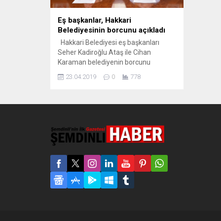
Eş başkanlar, Hakkari
Belediyesinin borcunu açıkladı
Hakkari Belediyesi eş başkanları
Seher Kadiroğlu Ataş ile Cihan
Karaman belediyenin borcunu
açıkladı. Açıklanan rakamlara göre
23.04.2019
0
778
belediyenin toplam borcu 207 milyon
733 bin 549 TL. Hakkari Belediye eş
başkanları Seher Kadiroğlu Ataş ile
Cihan Karaman belediyenin borçlarını
açıkladı. Belediye binasında yapılan
toplantıda kayyum yönetiminden 207
milyon TL borç kaldığı...