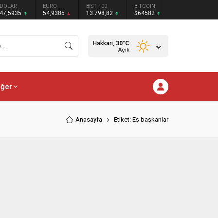
DOLAR
EURO
BIST 100
BITCOIN
47,5935
54,9385
13.798,82
$64582
Hakkari,
30
°C
Açık
iğer
Anasayfa
Etiket: Eş başkanlar