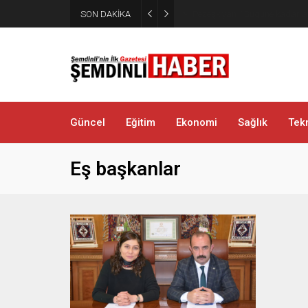
SON DAKİKA
Kaymakam Erdoğan Altınsu K
Güncel
Eğitim
Ekonomi
Sağlık
Tekn
Eş başkanlar