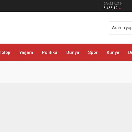
GRAM ALTIN
öyü ve Mezralarında Vatandaşlarla Buluştu
6.465,12
oloji
Yaşam
Politika
Dünya
Spor
Künye
D