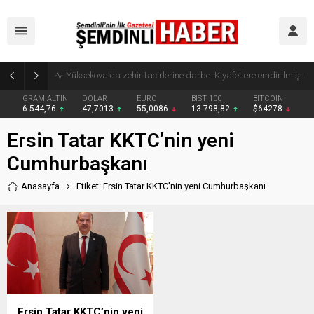
Yüksekova’da zehir tacirlerine darbe: Kıyafetlere emdirilmiş 13 kilo metamfetamin ele geçirildi
GRAM ALTIN
DOLAR
EURO
BIST 100
BITCOIN
6.544,76
47,7013
55,0086
13.798,82
$64278
Ersin Tatar KKTC’nin yeni
Cumhurbaşkanı
Anasayfa
Etiket: Ersin Tatar KKTC’nin yeni Cumhurbaşkanı
Ersin Tatar KKTC’nin yeni