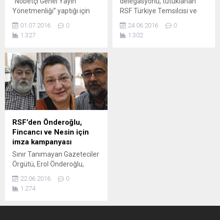
“Nöbetçi Genel Yayın
delegasyonu, tutuklanan
Yönetmenliği” yaptığı için
RSF Türkiye Temsilcisi ve
tutuklanan Şebnem Korur
Bianet raportörü Erol
01.07.2016
0
24.06.2016
0
Fincancı ve Erol Önderoğlu,
Önderoğlu için bugün saat
1.327
1.302
Özgür Gündem gazetesini
11.00’da Metris Cezaevi
ziyaret etti. Önderoğlu ve
önünde basın açıklaması
Fincancı, mücadele etmeye
gerçekleştirecek. Sınır
devam edeceklerini söyledi.
Tanımayan Gazeteciler
Türkiye İnsan Hakları Vakfı
(RSF), Özgür Gündem’in
(TİHV) Başkanı Şebnem
tutuklanan“Nöbetçi Genel
Korur Fincancı ve Sınır
Yayın Yönetmenleri”,
Tanımayan Gazeteciler
Türkiye İnsan Hakları Vakfı
(RSF) Türkiye Temsilcisi ve
(TİHV) Başkanı Şebnem
RSF’den Önderoğlu,
Bianet raportörü Erol
Korur Fincancı ve gazeteci
Fincancı ve Nesin için
Önderoğlu, tahliyelerinin
yazar Ahmet Nesin ile
imza kampanyası
ardından Özgür...
birlikte tutuklanan...
Sınır Tanımayan Gazeteciler
Örgütü, Erol Önderoğlu,
Şebnem Korur Fincancı ve
22.06.2016
0
Ahmet Nesin
1.274
tutuklanmasına karşı
kampanya
başlatarak, tutuklanan