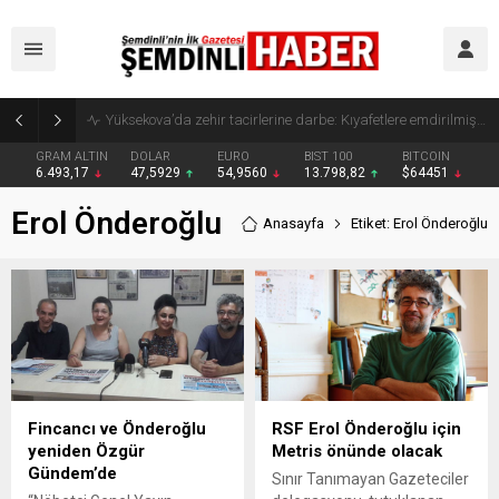
Yüksekova’da zehir tacirlerine darbe: Kıyafetlere emdirilmiş 13 kilo metamfetamin ele geçirildi
GRAM ALTIN
DOLAR
EURO
BIST 100
BITCOIN
6.493,17
47,5929
54,9560
13.798,82
$64451
Erol Önderoğlu
Anasayfa
Etiket: Erol Önderoğlu
Fincancı ve Önderoğlu
RSF Erol Önderoğlu için
yeniden Özgür
Metris önünde olacak
Gündem’de
Sınır Tanımayan Gazeteciler