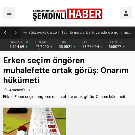
Yüksekova’da zehir tacirlerine darbe: Kıyafetlere emdirilmiş 13 kilo metamfetamin ele geçirildi
GRAM ALTIN
DOLAR
EURO
BIST 100
BITCOIN
6.614,69
47,7050
55,0521
13.774,94
$65077
Erken seçim öngören
muhalefette ortak görüş: Onarım
hükümeti
Anasayfa
Etiket: Erken seçim öngören muhalefette ortak görüş: Onarım hükümeti