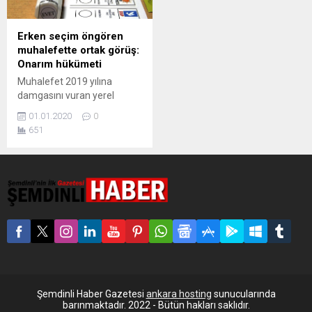
Erken seçim öngören
muhalefette ortak görüş:
Onarım hükümeti
Muhalefet 2019 yılına
damgasını vuran yerel
seçim başarısının ardından
01.01.2020
0
2020 yılı için “Erdoğan
651
sonrası” tartışmasına
başladı. Cumhurbaşkanlığı
sisteminden parlamenter
sisteme dönülmesini
isteyen muhalefetin
gündeminde yaklaşık 2 yıllık
bir onarım hükümeti için
seçim ittifakı kurulması var.
Türkiye, aralarında İstanbul
ve Ankara’nın da bulunduğu
çok sayıda büyükşehir
belediyesinin el değiştirdiği
Şemdinli Haber Gazetesi
ankara hosting
sunucularında
2019 yılını...
barınmaktadır. 2022 - Bütün hakları saklıdır.