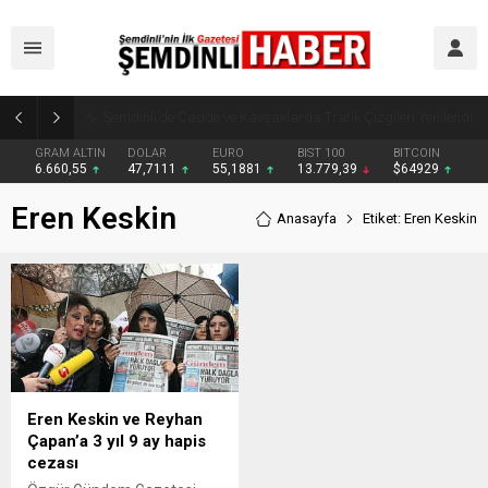
Şemdinli’de Cadde ve Kavşaklarda Trafik Çizgileri Yenilendi
GRAM ALTIN
DOLAR
EURO
BIST 100
BITCOIN
6.660,55
47,7111
55,1881
13.779,39
$64929
Eren Keskin
Anasayfa
Etiket: Eren Keskin
Eren Keskin ve Reyhan
Çapan’a 3 yıl 9 ay hapis
cezası