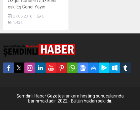
Özgür Gündem Gazetesi
eski Eş Genel Yayın
Yönetmeni Eren Keskin ve
27.05.2016
0
eski Yazı İşleri Müdürü
1.431
Reyhan ayrı ayrı 3 yıl 9 ay
hapis cezası verildi. Özgür
Gündem Gazetesi’nin eski
Eş Genel Yayın Yönetmeni
Eren Keskin ve eski Yazı
İşleri Müdürü Reyhan Çapan
hakkında gazetede
yayınlanan haber ve
makaleler nedeniyle “örgüt
propagandası” yapıldığı...
Şemdinli Haber Gazetesi
ankara hosting
sunucularında
barınmaktadır. 2022 - Bütün hakları saklıdır.