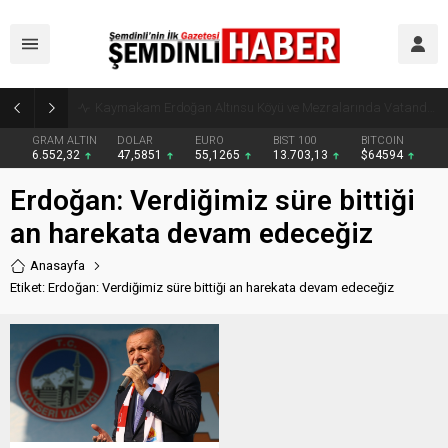
Kaymakam Erdoğan Altınsu Köyü ve Mezralarında Vatandaşlarla Buluştu
GRAM ALTIN
DOLAR
EURO
BIST 100
BITCOIN
6.552,32
47,5851
55,1265
13.703,13
$64594
Erdoğan: Verdiğimiz süre bittiği
an harekata devam edeceğiz
Anasayfa
Etiket: Erdoğan: Verdiğimiz süre bittiği an harekata devam edeceğiz