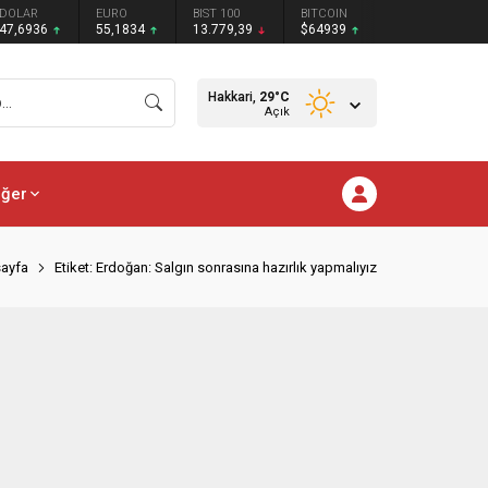
DOLAR
EURO
BIST 100
BITCOIN
47,6936
55,1834
13.779,39
$64939
Hakkari,
29
°C
Açık
iğer
ayfa
Etiket: Erdoğan: Salgın sonrasına hazırlık yapmalıyız