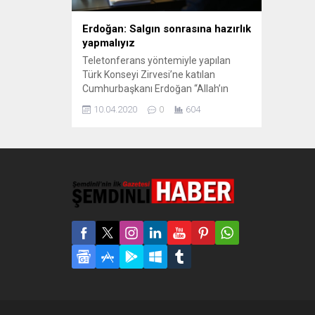
Erdoğan: Salgın sonrasına hazırlık
yapmalıyız
Teletonferans yöntemiyle yapılan
Türk Konseyi Zirvesi’ne katılan
Cumhurbaşkanı Erdoğan “Allah’ın
izniyle korona virüsle savaşı elbette
10.04.2020
0
604
kazanacağız. Ardından da yeni bir
dünya gerçeği ile karşı karşıya
kalacağız. Salgın sonrası dönem için
hazırlık yapmalıyız” dedi. Türk Dili
Konuşan Ülkeler İşbirliği Konseyi
devlet başkanları, korona virüsü
gündemiyle olağanüstü toplanan
zirvede bir araya geldi. Azerbaycan...