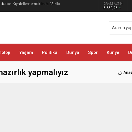
 darbe: Kıyafetlere emdirilmiş 13 kilo
GRAM ALTIN
6.659,26
oloji
Yaşam
Politika
Dünya
Spor
Künye
D
hazırlık yapmalıyız
Anas