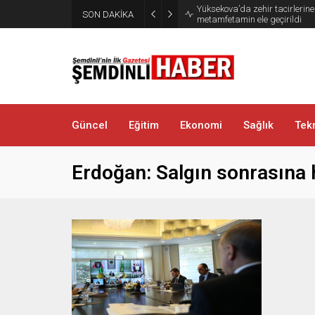
Yüksekova’da zehir tacirlerine
SON DAKİKA
metamfetamin ele geçirildi
Güncel
Eğitim
Ekonomi
Sağlık
Tekn
Erdoğan: Salgın sonrasına 