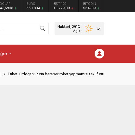
DOLAR
EURO
BIST 100
BITCOIN
47,6936
55,1834
13.779,39
$64939
Hakkari,
29
°C
Açık
iğer
a
Etiket: Erdoğan: Putin beraber roket yapmamızı teklif etti