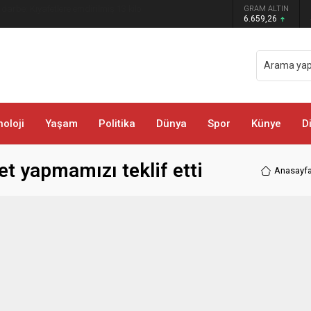
 darbe: Kıyafetlere emdirilmiş 13 kilo
GRAM ALTIN
6.659,26
oloji
Yaşam
Politika
Dünya
Spor
Künye
D
t yapmamızı teklif etti
Anasayf