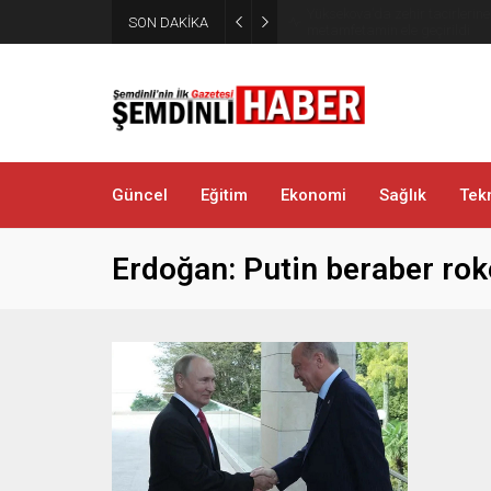
Yüksekova’da zehir tacirlerine
SON DAKİKA
metamfetamin ele geçirildi
Güncel
Eğitim
Ekonomi
Sağlık
Tekn
Erdoğan: Putin beraber roke