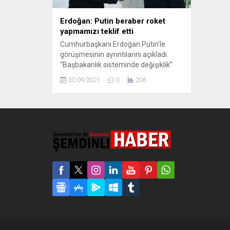
Erdoğan: Putin beraber roket
yapmamızı teklif etti
Cumhurbaşkanı Erdoğan Putin’le
görüşmesinin ayrıntılarını açıkladı.
“Başbakanlık sisteminde değişiklik”
iddialarına ilişkin, “Başkanlık sistemiyle
30.09.2021
0
206
inşallah yolumuza devam edeceğiz”
dedi. Rusya Devlet Başkanı Vladimir
Putin ile dün Rusya’nın Soçi kentinde 2
saat 45 dakika süren bir görüşme
gerçekleştiren Cumhurbaşkanı Recep
Tayyip Erdoğan, Türkiye’ye dönüşünde
gazetecilerin sorularını yanıtladı.
Suriye konusunda ayrıntılı bir
görüşme...