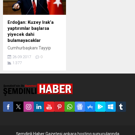
Erdoğan: Kuzey Irak’a
yaptırımlar başlarsa
yiyecek dahi
bulamayacaklar
Cumhurbaşkanı Tayyip
Erdoğan, referanduma
26.09.2017
0
yönelik olarak ekonomik
1.377
yaptırımların devreye
alınması ve petrol vanasının
kapatılmasıyla Barzani
yönetiminin ortada
kalacağını öne sürerek,
"TIR'lar Kuzey Irak'a
gitmediğinde bunlar yiyecek
dahi bulamayacak. O zaman
İsrail neyi nerden
gönderecek, buyursun
göndersin" dedi. Erdoğan,
ekonomik yaptırımların
Şemdinli Haber Gazetesi
ankara hosting
sunucularında