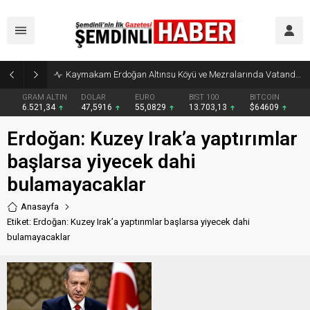
Kaymakam Erdoğan Altınsu Köyü ve Mezralarında Vatandaşlarla Buluştu
GRAM ALTIN
DOLAR
EURO
BIST 100
BITCOIN
6.521,34
47,5916
55,0829
13.703,13
$64609
Erdoğan: Kuzey Irak’a yaptırımlar
başlarsa yiyecek dahi
bulamayacaklar
Anasayfa
Etiket: Erdoğan: Kuzey Irak’a yaptırımlar başlarsa yiyecek dahi
bulamayacaklar