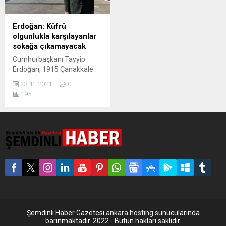
Erdoğan: Küfrü
olgunlukla karşılayanlar
sokağa çıkamayacak
Cumhurbaşkanı Tayyip
Erdoğan, 1915 Çanakkale
Köprüsü Son Tabliye Montaj
13.11.2021
0
Töreni’nde konuştu.
195
Erdoğan, “Bu köprü büyük ve
güçlü Türkiye hedefine bir
adım daha yaklaştığımızın
ispatıdır” dedi. 1915
Çanakkale Köprüsü Son
Tabliye Montaj Töreni’nde
konuşan Cumhurbaşkanı
Recep Tayyip Erdoğan,
muhalefete yüklendi. “Bu
muhalefet 2023’de iktidarı
alamaz” diyen Erdoğan, İYİ
Partili Lütfü Türkkan’ın...
Şemdinli Haber Gazetesi
ankara hosting
sunucularında
barınmaktadır. 2022 - Bütün hakları saklıdır.