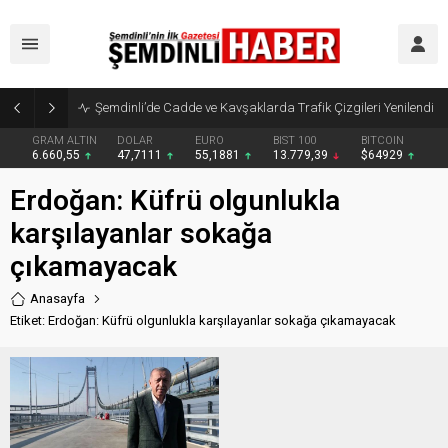
Şemdinli’de Cadde ve Kavşaklarda Trafik Çizgileri Yenilendi
GRAM ALTIN
DOLAR
EURO
BIST 100
BITCOIN
6.660,55
47,7111
55,1881
13.779,39
$64929
Erdoğan: Küfrü olgunlukla
karşılayanlar sokağa
çıkamayacak
Anasayfa
Etiket: Erdoğan: Küfrü olgunlukla karşılayanlar sokağa çıkamayacak