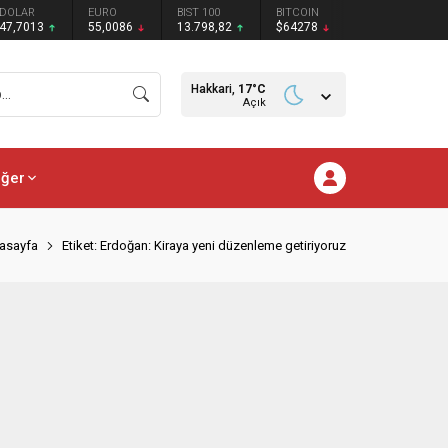
DOLAR
EURO
BIST 100
BITCOIN
47,7013
55,0086
13.798,82
$64278
Hakkari,
17
°C
Açık
iğer
asayfa
Etiket: Erdoğan: Kiraya yeni düzenleme getiriyoruz