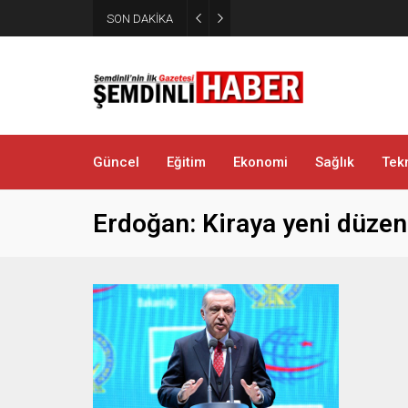
Yüksekova’da zehir tacirlerine
SON DAKİKA
metamfetamin ele geçirildi
Güncel
Eğitim
Ekonomi
Sağlık
Tekn
Erdoğan: Kiraya yeni düzen