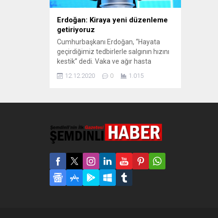
Erdoğan: Kiraya yeni düzenleme
getiriyoruz
Cumhurbaşkanı Erdoğan, “Hayata
geçirdiğimiz tedbirlerle salgının hızını
kestik” dedi. Vaka ve ağır hasta
sayısının hedefin altına düşmesiyle
12.12.2020
0
1.015
kısıtlamaların peyderpey
kaldırılacağını söyleyen Erdoğan,
kiralarla ilgili bir düzenlemeye
gideceklerini söyledi. Cumhurbaşkanı
Recep Tayyip Erdoğan, Gaziantep
Düzbağ İçme Suyu İsale Hattı ve
Doğanpınar Barajı Açılış Töreni’ne
canlı bağlantı ile katıldı. Esnaf için
kiralarda düzenlemeye...