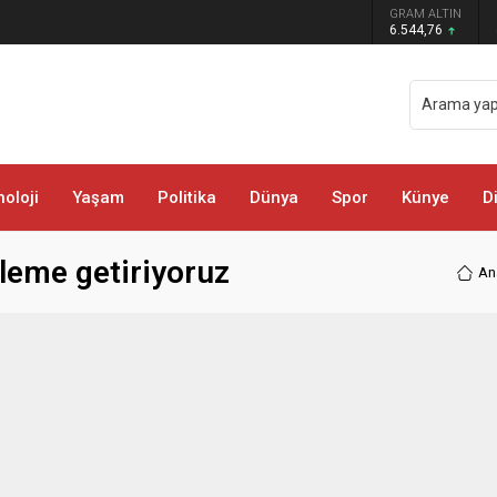
 darbe: Kıyafetlere emdirilmiş 13 kilo
GRAM ALTIN
6.544,76
oloji
Yaşam
Politika
Dünya
Spor
Künye
D
leme getiriyoruz
An