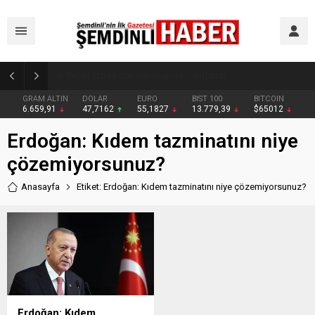
Reşat Erbaş Son Yolculuğuna Uğurlandı
GRAM ALTIN
DOLAR
EURO
BIST 100
BITCOIN
6.659,91
47,7162
55,1827
13.779,39
$65012
Erdoğan: Kıdem tazminatını niye
çözemiyorsunuz?
Anasayfa
Etiket: Erdoğan: Kıdem tazminatını niye çözemiyorsunuz?
Erdoğan: Kıdem