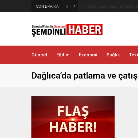
SON DAKİKA
Kaymakam Erdoğan Altınsu K
Güncel
Eğitim
Ekonomi
Sağlık
Tekn
Dağlıca’da patlama ve çatı