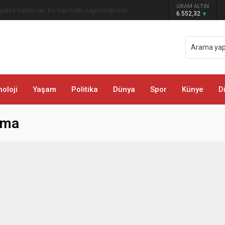
GRAM ALTIN
öyü ve Mezralarında Vatandaşlarla Buluştu
6.552,32
oloji
Yaşam
Politika
Dünya
Spor
Künye
D
şma