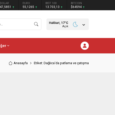
DOLAR
EURO
BIST 100
BITCOIN
47,5851
55,1265
13.703,13
$64594
Hakkari,
17
°C
Açık
iğer
Anasayfa
Etiket: Dağlıca’da patlama ve çatışma