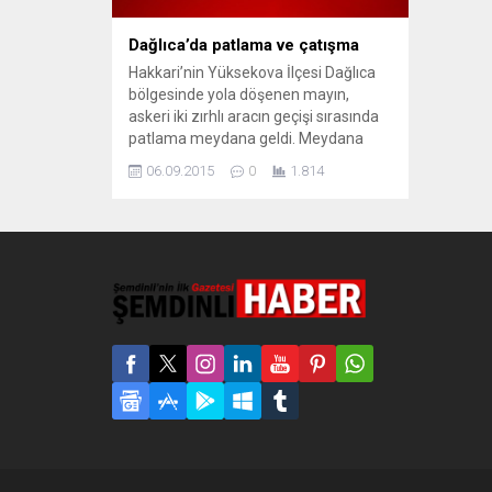
Dağlıca’da patlama ve çatışma
Hakkari’nin Yüksekova İlçesi Dağlıca
bölgesinde yola döşenen mayın,
askeri iki zırhlı aracın geçişi sırasında
patlama meydana geldi. Meydana
gelen patlama ve ardından bölgede
06.09.2015
0
1.814
sürdürülen operasyon sırasında çıkan
çatışmalarda çok sayıda askerin
hayatını kaybettiği ve yaralıların
olduğu belirtildi. Olay, bugün akşam
saatlerine doğru Yüksekova’nın
Dağlıca bölgesinde meydana geldi.
Zırhlı iki askeri...