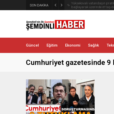
Yüksekovalı vatandaşın pratik
SON DAKİKA
bağlayarak üzerinde ot taşıdı
Güncel
Eğitim
Ekonomi
Sağlık
Tekn
Cumhuriyet gazetesinde 9 k