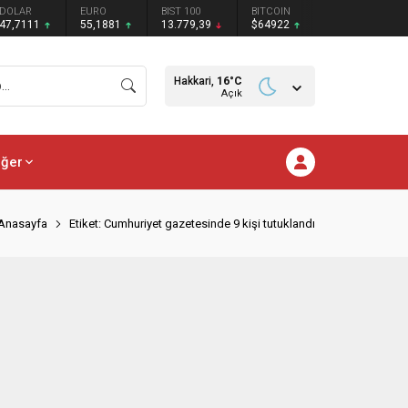
DOLAR
EURO
BIST 100
BITCOIN
47,7111
55,1881
13.779,39
$64922
Hakkari,
16
°C
Açık
iğer
Anasayfa
Etiket: Cumhuriyet gazetesinde 9 kişi tutuklandı