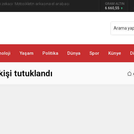
 zekası: Motosikletin arkasına el arabası
GRAM ALTIN
6.660,55
oloji
Yaşam
Politika
Dünya
Spor
Künye
D
işi tutuklandı