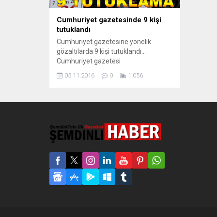
Cumhuriyet gazetesinde 9 kişi
tutuklandı
Cumhuriyet gazetesine yönelik
gözaltılarda 9 kişi tutuklandı…
Cumhuriyet gazetesi
soruşturmasında mahkemeye
05.11.2016
0
1.056
sevkedilen Gazetenin Genel Yayın
Yönetmeni Murat Sabuncu,
Cumhuriyet Vakfı Yönetim Kurulu
üyeleri Hakan Karasinir, Bülent Utku,
Güray Tekin Öz, Mustafa Kemal
Güngör, Önder Çelik, Kitap Eki Genel
Yayın Yönetmeni Turhan Günay, yazar
Kadri Gürsel ve Karikatürist Musa Kart,
"Silahlı...